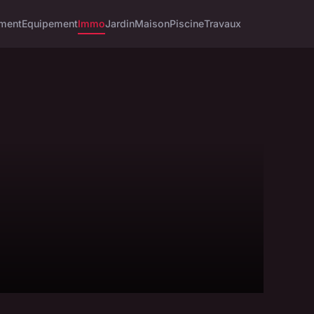
ment
Equipement
Immo
Jardin
Maison
Piscine
Travaux