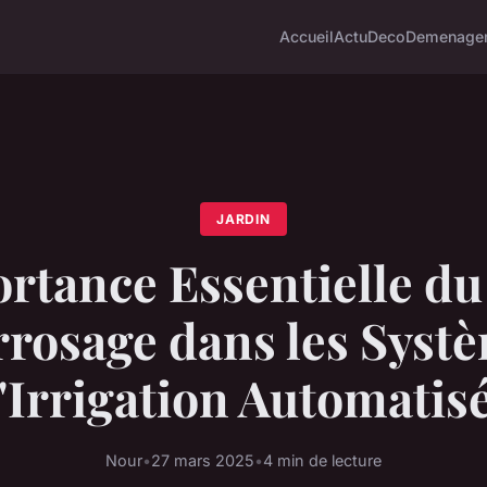
Accueil
Actu
Deco
Demenage
JARDIN
rtance Essentielle d
rrosage dans les Syst
'Irrigation Automatis
Nour
•
27 mars 2025
•
4 min de lecture