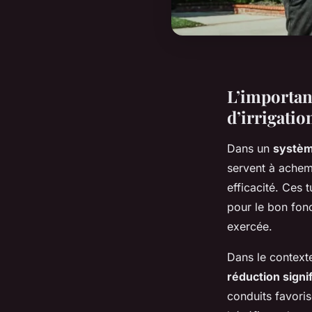
L’importan
d’irrigati
Dans un
systèm
servent à achemi
efficacité. Ces 
pour le bon fon
exercée.
Dans le context
réduction signi
conduits favoris