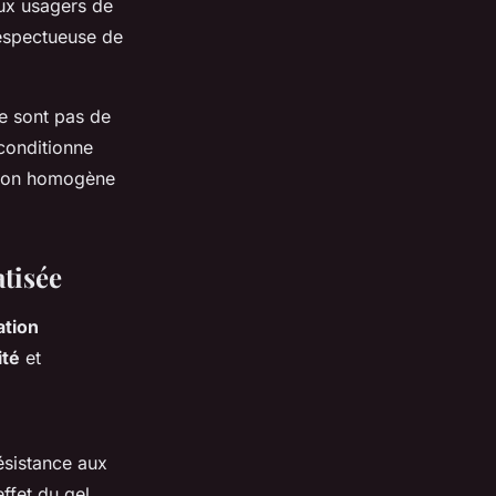
aux usagers de
respectueuse de
e sont pas de
 conditionne
gation homogène
atisée
ation
ité
et
résistance aux
ffet du gel.