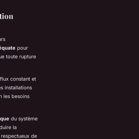
tion
urs
équate
pour
ue toute rupture
flux constant et
 installations
n les besoins
ique
du système
duire la
 respectueux de