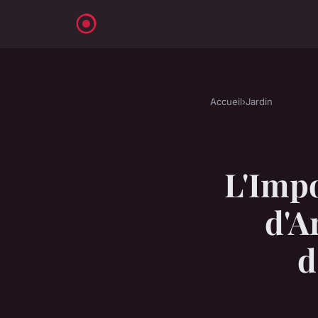
Accueil
›
Jardin
L'Impo
d'A
d