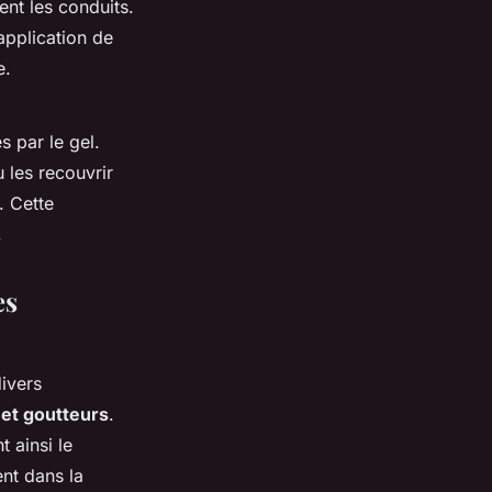
ent les conduits.
’application de
e.
 par le gel.
u les recouvrir
. Cette
.
es
ivers
et goutteurs
.
t ainsi le
ent dans la