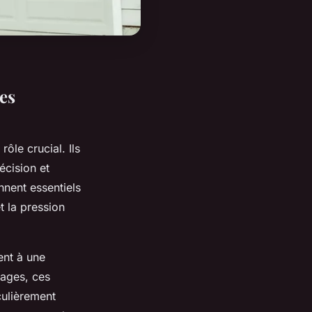
es
rôle crucial. Ils
écision et
nnent essentiels
t la pression
ent à une
llages, ces
culièrement