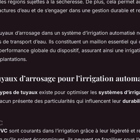
les régions sujettes à la sécheresse. De plus, cela permet 
factures d’eau et de s’engager dans une gestion durable et 
.
uyaux d’arrosage dans un système d’irrigation automatisé n
 de transport d’eau. Ils constituent un maillon essentiel qui
la performance globale du dispositif, assurant ainsi une irri
 plantations.
uyaux d’arrosage pour l’irrigation autom
types de tuyaux
existe pour optimiser les
systèmes d’irrig
cun présente des particularités qui influencent leur
durabil
C
PVC
sont courants dans l’irrigation grâce à leur légèreté et 
n qu’ils soient économiques, ils peuvent se fragiliser sous l’e