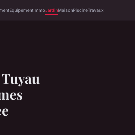
ment
Equipement
Immo
Jardin
Maison
Piscine
Travaux
u Tuyau
èmes
ée