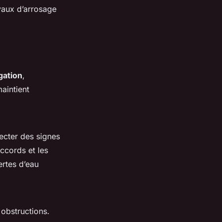
yaux d’arrosage
gation
,
maintient
ecter des signes
ccords et les
ertes d’eau
obstructions.