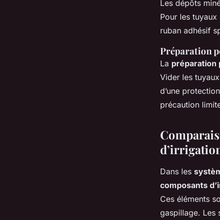
Les dépôts minér
Pour les tuyaux 
ruban adhésif sp
Préparation p
La
préparation 
Vider les tuyaux
d’une protection
précaution limit
Comparaiso
d’irrigatio
Dans les
systèm
composants d’ir
Ces éléments son
gaspillage. Les