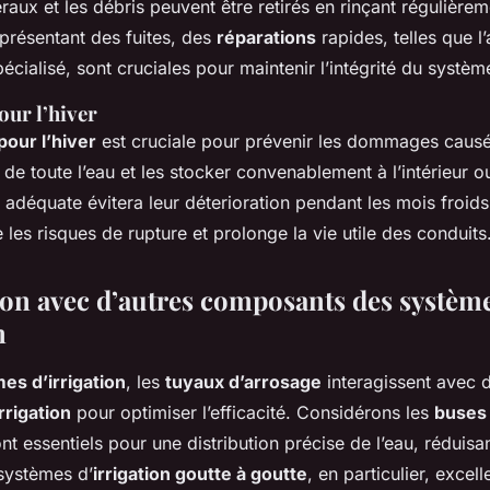
aux et les débris peuvent être retirés en rinçant régulièrem
présentant des fuites, des
réparations
rapides, telles que l
écialisé, sont cruciales pour maintenir l’intégrité du systèm
our l’hiver
pour l’hiver
est cruciale pour prévenir les dommages causés
 de toute l’eau et les stocker convenablement à l’intérieur o
 adéquate évitera leur déterioration pendant les mois froids
e les risques de rupture et prolonge la vie utile des conduits
n avec d’autres composants des systèm
n
es d’irrigation
, les
tuyaux d’arrosage
interagissent avec d
rigation
pour optimiser l’efficacité. Considérons les
buses 
t essentiels pour une distribution précise de l’eau, réduisan
 systèmes d’
irrigation goutte à goutte
, en particulier, excell