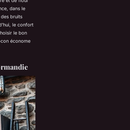
e et de fioul
nce, dans le
 des bruits
’hui, le confort
choisir le bon
cocon économe
Normandie