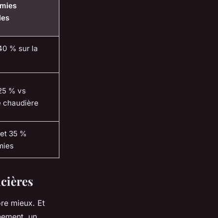
omies
les
40 % sur la
25 % vs
 chaudière
 et 35 %
mies
ncières
ore mieux. Et
nnement, un