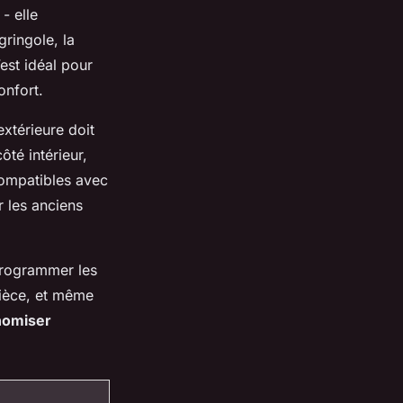
- elle
ringole, la
est idéal pour
onfort.
xtérieure doit
ôté intérieur,
compatibles avec
r les anciens
rogrammer les
pièce, et même
nomiser