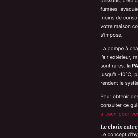
dessous, c’est 
fumées, évacuées
moins de consom
votre maison co
s’impose.
La pompe à chale
l’air extérieur,
sont rares,
la P
jusqu’à -10°C, p
rendent le systè
Pour obtenir de
consulter ce gu
a-caen-pour-vo
Le choix entr
Le concept d’hy