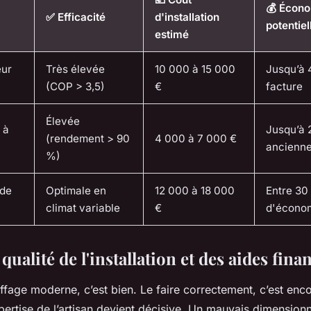
💰 Écon
✅ Efficacité
d'installation
potentiel
estimé
eur
Très élevée
10 000 à 15 000
Jusqu’à 
(COP > 3,5)
€
facture
Élevée
 à
Jusqu’à 
(rendement > 90
4 000 à 7 000 €
ancienne
%)
ide
Optimale en
12 000 à 18 000
Entre 30
climat variable
€
d'écono
 qualité de l'installation et des aides fina
uffage moderne, c’est bien. Le faire correctement, c’est enc
expertise de l’artisan devient décisive. Un mauvais dimensio