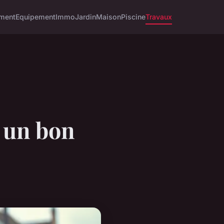
ment
Equipement
Immo
Jardin
Maison
Piscine
Travaux
r un bon