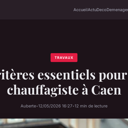
Accueil
Actu
Deco
Demenage
TRAVAUX
ritères essentiels pou
chauffagiste à Caen
Auberte
•
12/05/2026 16:27
•
12 min de lecture