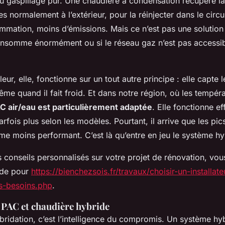
du gaspillage pur. Une chaudière à condensation récupère la
 normalement à l’extérieur, pour la réinjecter dans le circuit
mation, moins d’émissions. Mais ce n’est pas une solution u
nsomme énormément ou si le réseau gaz n’est pas accessib
ur, elle, fonctionne sur un tout autre principe : elle capte l
 même quand il fait froid. Et dans notre région, où les tempé
AC air/eau est particulièrement adaptée
. Elle fonctionne e
arfois plus selon les modèles. Pourtant, il arrive que les pic
me moins performant. C’est là qu’entre en jeu le système hy
s conseils personnalisés sur votre projet de rénovation, vo
ide pour
https://bienchezsois.fr/travaux/choisir-un-installat
s-besoins.php
.
e PAC et chaudière hybride
bridation, c’est l’intelligence du compromis. Un système hy