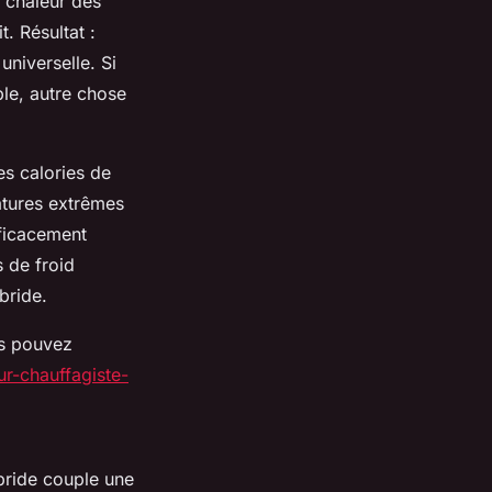
 chaleur des
. Résultat :
niverselle. Si
le, autre chose
es calories de
ratures extrêmes
fficacement
s de froid
bride.
us pouvez
eur-chauffagiste-
bride couple une