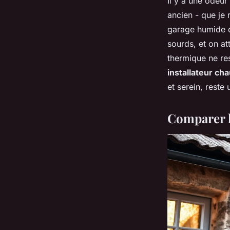
Il y a une odeur
ancien - que je 
garage humide de
sourds, et on at
thermique ne ress
installateur ch
et serein, reste
Comparer l