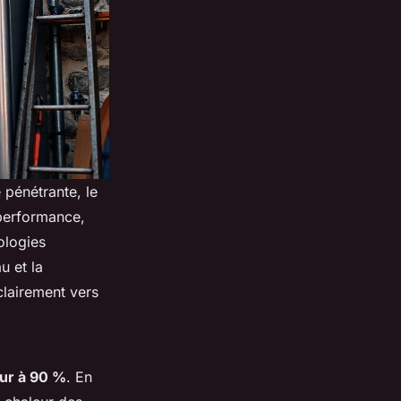
 pénétrante, le
 performance,
ologies
u et la
clairement vers
ur à 90 %
. En