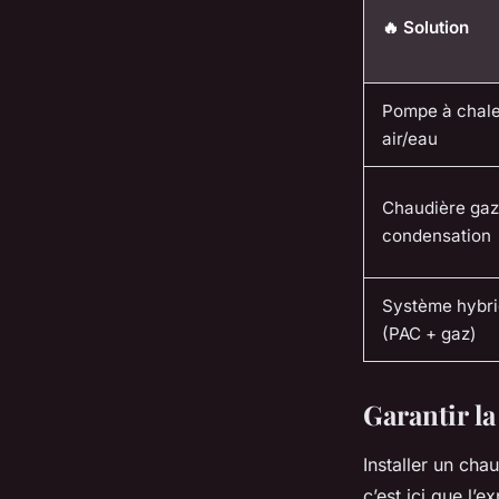
🔥 Solution
Pompe à chal
air/eau
Chaudière gaz
condensation
Système hybr
(PAC + gaz)
Garantir la
Installer un cha
c’est ici que l’