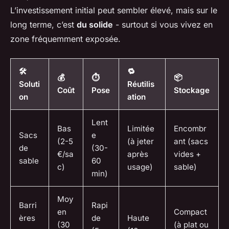
L’investissement initial peut sembler élevé, mais sur le
long terme, c’est
du solide
- surtout si vous vivez en
zone fréquemment exposée.
🛠️
🔁
💰
⏱️
📦
Soluti
Réutilis
Coût
Pose
Stockage
on
ation
Lent
Bas
Limitée
Encombr
Sacs
e
(2-5
(à jeter
ant (sacs
de
(30-
€/sa
après
vides +
sable
60
c)
usage)
sable)
min)
Moy
Barri
Rapi
en
Compact
ères
de
Haute
(30
(à plat ou