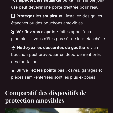
🔍
Inspectez les seuils de porte
: un simple joint
usé peut devenir une porte d’entrée pour l’eau
🪟
Protégez les soupiraux
: installez des grilles
étanches ou des bouchons amovibles
🚰
Vérifiez vos clapets
: faites appel à un
plombier si vous n’êtes pas sûr de leur étanchéité
🌧️
Nettoyez les descentes de gouttière
: un
bouchon peut provoquer un débordement près
des fondations
💧
Surveillez les points bas
: caves, garages et
pièces semi-enterrées sont les plus exposés
Comparatif des dispositifs de
protection amovibles