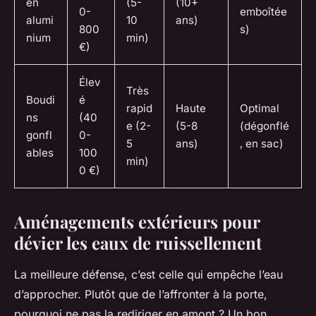
en
(5-
(10+
0-
emboîtée
alumi
10
ans)
800
s)
nium
min)
€)
Élev
Très
Boudi
é
rapid
Haute
Optimal
ns
(40
e (2-
(5-8
(dégonflé
gonfl
0-
5
ans)
, en sac)
ables
100
min)
0 €)
Aménagements extérieurs pour
dévier les eaux de ruissellement
La meilleure défense, c’est celle qui empêche l’eau
d’approcher. Plutôt que de l’affronter à la porte,
pourquoi ne pas la rediriger en amont ? Un bon