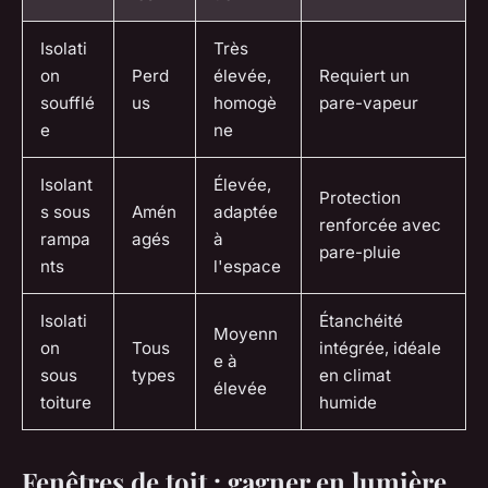
Isolati
Très
on
Perd
élevée,
Requiert un
soufflé
us
homogè
pare-vapeur
e
ne
Isolant
Élevée,
Protection
s sous
Amén
adaptée
renforcée avec
rampa
agés
à
pare-pluie
nts
l'espace
Isolati
Étanchéité
Moyenn
on
Tous
intégrée, idéale
e à
sous
types
en climat
élevée
toiture
humide
Fenêtres de toit : gagner en lumière